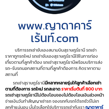
www.ญาดาคาร์
เร้นท์.com
บริการรถเช่าขับเองสนามบินสุราษฎร์ธานี รถเช่า
ราคาถูกรถใหม่ รถเช่าขับเองสุราษฎร์ธานีใช้ในการท่อง
เที่ยวตามที่ลูกค้าต้อง รถเช่าสุราษฎร์ธานีพร้อมบริการส่ง
รถ-รับรถนอกสถานที่ตามที่ลูกค้าต้องการ คิดราคาตาม
สถานที่
รถเช่าสุราษฎร์ธานี
มีหลากหลายรุ่นให้ลูกค้าเลือกเช่า
ตามที่ต้องการ รถใหม่ รถสะอาด
ราคาเริ่มต้นที่ 800 บาท
รถเช่าสุราษฎร์ธานีไม่ต้องโอนจองไม่ต้องโอนเงินล่วงหน้า
จ่ายเงินวันทำสัญญาเช่ารถ จองรถกับรถได้รถชัวร์ไม่เท
ลูกค้าแน่นอน มั่นใจเลือกใช่บริการรถเช่ากับเรา
ญาดาคาร์