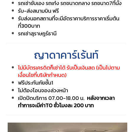
รถเช่าขับเอง รถเก๋ง รถขนาดกลาง รถขนาด7ที่นั่ง
รับ-ส่งสนามบิน ฟรี
รับส่งนอกสถานที่จะมีอัตราคาบริการราคาเริ่มต้น
ที่300บาท
รถเช่าสุราษฎร์ธานี
ญาดาคาร์เร้นท์
ไม่มีบัตรเครดิตก็เช่าได้ รับเป็นเงินสด (เป็นไปตาม
เงื่อนไขที่บริษัทกำหนด)
ฟรีประกันภัยชั้น1
ไม่ต้องโอนจองล่วงหน้า
เปิดปิดบริการ 07.00-18.00 น.
หลังจากเวลา
ทำการจะมีค่าTO ชั่วโมงละ 200 บาท